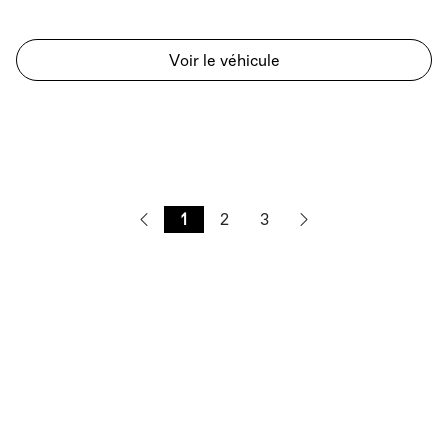
Voir le véhicule
1
2
3
Haut de page