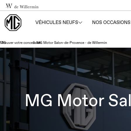
VÉHICULES NEUFS
NOS OCCASIONS
MG
Trouver votre concession
›
MG Motor Salon-de-Provence - de Willermin
›
MG Motor Sal