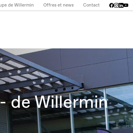
upe de Willermin
Offres et news
Contact
 de Willermin