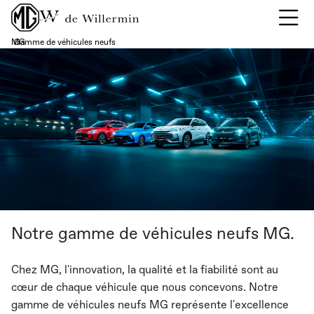
MG
Gamme de véhicules neufs
›
Notre gamme de véhicules neufs MG.
Chez MG, l'innovation, la qualité et la fiabilité sont au
cœur de chaque véhicule que nous concevons. Notre
gamme de véhicules neufs MG représente l'excellence