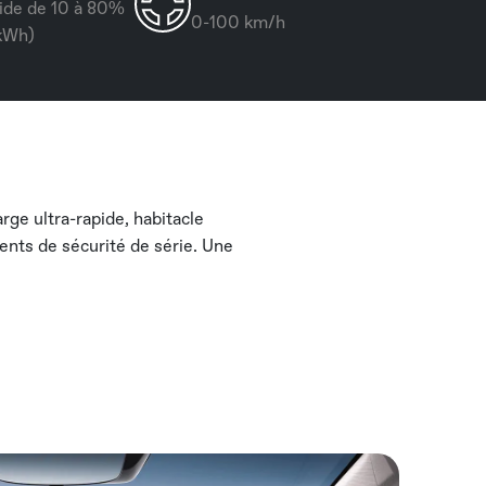
ide de 10 à 80%
0-100 km/h
 kWh)
ge ultra-rapide, habitacle
ents de sécurité de série. Une