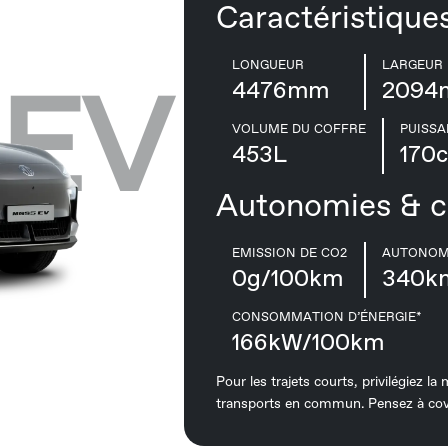
Caractéristique
LONGUEUR
LARGEUR
 EV
4476mm
2094
VOLUME DU COFFRE
PUISS
453L
170
Autonomies & 
EMISSION DE CO2
AUTONOMI
0g/100km
340k
CONSOMMATION D’ÉNERGIE*
166kW/100km
Pour les trajets courts, privilégiez la
transports en commun. Pensez à cov