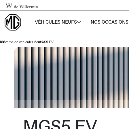
VÉHICULES NEUFS
NOS OCCASIONS
MG
Gamme de véhicules neufs
›
MGS5 EV
›
MGS5 EV