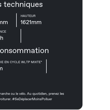
s techniques
HAUTEUR
mm
1621mm
ANCE
ch
consommation
E EN CYCLE WLTP MIXTE*
m
 marche ou le vélo. Au quotidien, prenez les
oiturer. #SeDéplacerMoinsPolluer