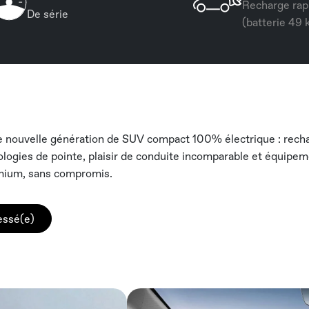
Recharge rap
De série
(batterie 49
 nouvelle génération de SUV compact 100% électrique : rechar
ologies de pointe, plaisir de conduite incomparable et équipem
mium, sans compromis.
ressé(e)