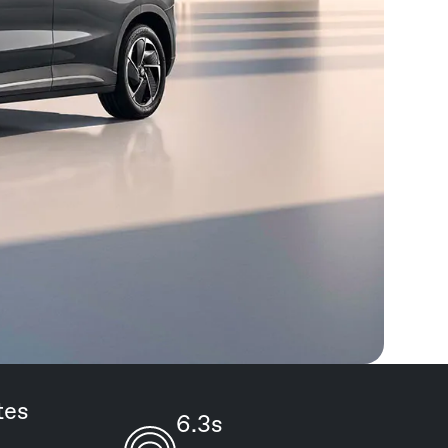
tes
6.3s