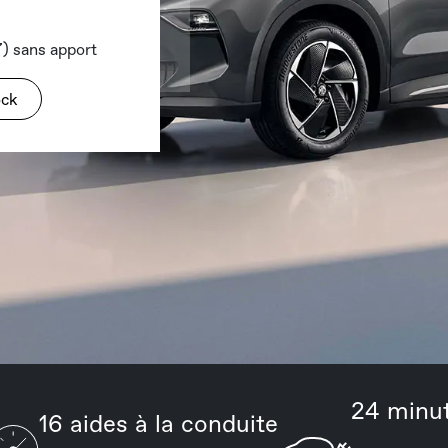
) sans apport
ock
24 minu
16 aides à la conduite