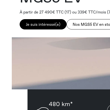
À partir de 27 490€ TTC (17) ou 339€ TTC/mois (7
Je suis intéressé(e)
Nos MGS5 EV en st
480 km*