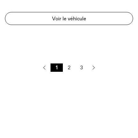
Voir le véhicule
1
2
3
Haut de page